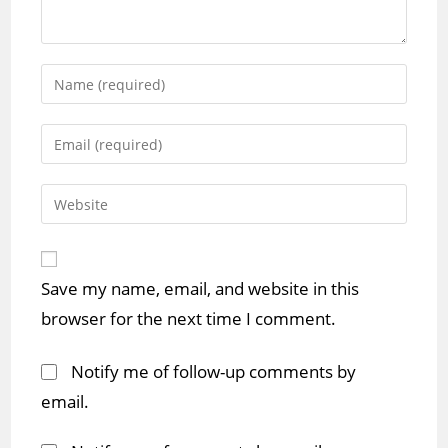
Enter
your
name
Enter
or
your
username
email
Enter
to
address
your
comment
to
website
comment
URL
Save my name, email, and website in this
(optional)
browser for the next time I comment.
Notify me of follow-up comments by
email.