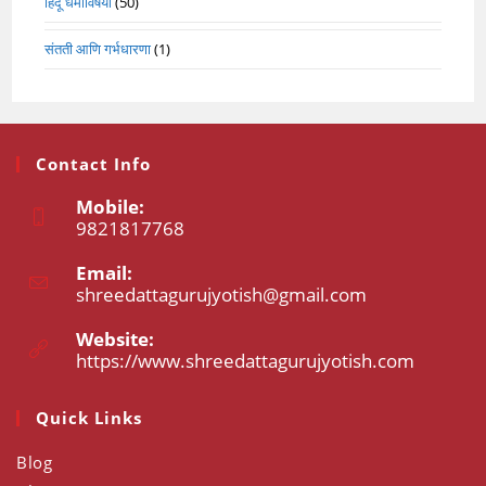
हिंदू धर्माविषयी
(50)
संतती आणि गर्भधारणा
(1)
Contact Info
Mobile:
9821817768
Opens
Email:
in
shreedattagurujyotish@gmail.com
Opens
your
in
application
your
Website:
application
https://www.shreedattagurujyotish.com
Opens
in
a
Quick Links
new
tab
Blog