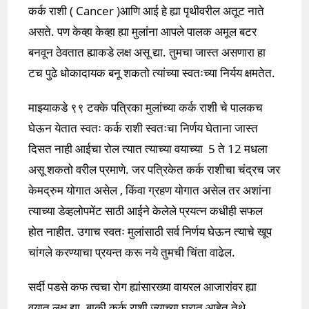
कर्क राशी ( Cancer )आणि आई हे ह्या पृथीवरील अतूट नाते
असते. पण केव्हा केव्हा ह्या मुलांना आपले पालक अमूल बटर
बनवून ठेवतात ह्याकडे लक्ष असू द्या. तुमचा जास्त असणारा हा
टच पुढे धोकादायक बनू शकतो त्यांच्या स्वतःच्या निर्यय क्षमतेत.
माझ्याकडे ९९ टक्के पत्रिका मुलांच्या कर्क राशी चे पालकच
घेऊन येतात स्वतः कर्क राशी स्वतःचा निर्णय घेताना जास्त
दिसत नाही आईचा रोल त्यात त्याच्या वयाच्या 5 ते 12 मधला
असू शकतो वरील प्रमाणे. जर पत्रिकेत कर्क राशीचा चंद्रच जर
केमद्रुम योगात असेल , किंवा ग्रहण योगात असेल तर अशांना
त्याच्या डेव्हलोपमेंट साठी आईने केलेले प्रयत्न कधीही सफल
होत नाहीत. उगाच स्वतः मुलांसाठी सर्व निर्णय घेऊन त्याचे खूप
चांगले करण्याचा प्रयन्त करू नये तुमची चिंता वाढेल.
सर्दी पडसे कफ त्वचा रोग ह्यांसारख्या वायरल आजारांवर ह्या
वयात लक्ष द्या. बाकी कर्क राशी ज्याच्या घरात आहेत तेथे