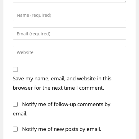
Enter
your
name
Enter
or
your
username
email
Enter
to
address
your
comment
to
website
comment
URL
Save my name, email, and website in this
(optional)
browser for the next time I comment.
Notify me of follow-up comments by
email.
Notify me of new posts by email.