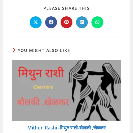
SHARE
PLEASE SHARE THIS
THIS
CONTENT
Opens
Opens
Opens
Opens
Opens
in
in
in
in
in
a
a
a
a
a
new
new
new
new
new
window
window
window
window
window
YOU MIGHT ALSO LIKE
Mithun Rashi -मिथुन राशी-बोलकी ,खेळकर