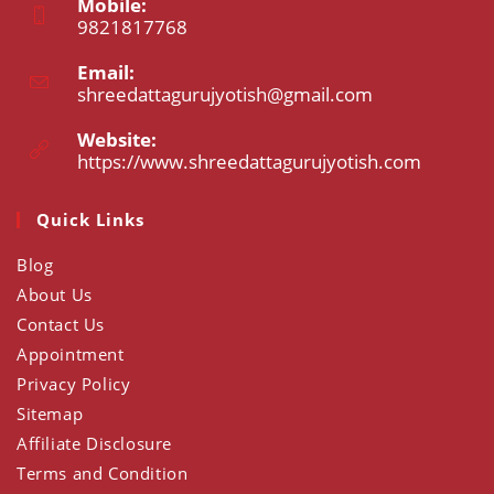
Mobile:
9821817768
Opens
Email:
in
shreedattagurujyotish@gmail.com
Opens
your
in
application
your
Website:
application
https://www.shreedattagurujyotish.com
Opens
in
a
Quick Links
new
tab
Blog
About Us
Contact Us
Appointment
Privacy Policy
Sitemap
Affiliate Disclosure
Terms and Condition