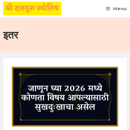
Menu
Skip
to
इतर
content