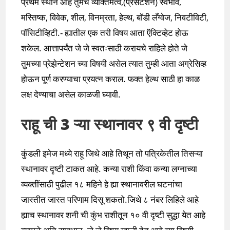
प्रथम स्थान आहे तुमचे व्यक्तिमत्व,(प्रेसेंटेशन) स्वभाव,
मस्तिष्क, विवेक, शील, विनम्रता, हेल्थ, बॉडी लँग्वेज, निवटीविटी,
पॉसिटीव्हिटी.- ह्यातील एक तरी विषय आता ऍक्टिव्हेट होऊ
शकेल. आत्तापर्यंत जे जे स्वतःसाठी करायचे राहिले होते जे
तुमच्या प्रेझेन्टेशन च्या विषयी असेल त्यात तुम्ही आता अग्रेसिव्ह
होऊन पूर्ण करण्याचा प्रयत्न कराल. फक्त हेल्थ साठी हा काळ
लक्ष देण्याचा असेल काळजी घ्यावी.
राहू ची 3 ऱ्या स्थानावर ९ वी दृष्टी
कुंडली इमेज मध्ये राहू जिथे आहे तिथून तो पत्रिकेतील तिसऱ्या
स्थानावर दृष्टी टाकत आहे. कन्या राशी किंवा कन्या लग्नाच्या
व्यक्तींसाठी पुढील १८ महिने हे ह्या स्थानावरील घटनांचा
जास्तीत जास्त परिणाम दिसू शकतो.जिथे ८ नंबर लिहिले आहे
ह्याच स्थानावर शनी ची कुंभ राशीतून १० वी दृष्टी सुद्धा येत आहे