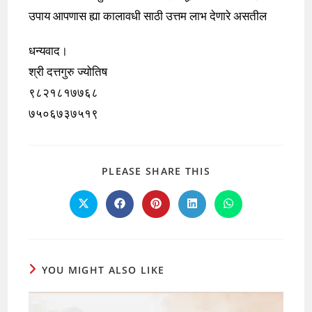
उपाय आपणास ह्या कालावधी साठी उत्तम लाभ देणारे असतील
धन्यवाद।
श्री दत्तगुरु ज्योतिष
९८२१८१७७६८
७५०६७३७५१९
SHARE
PLEASE SHARE THIS
THIS
CONTENT
Opens
Opens
Opens
Opens
Opens
in
in
in
in
in
a
a
a
a
a
new
new
new
new
new
window
window
window
window
window
YOU MIGHT ALSO LIKE