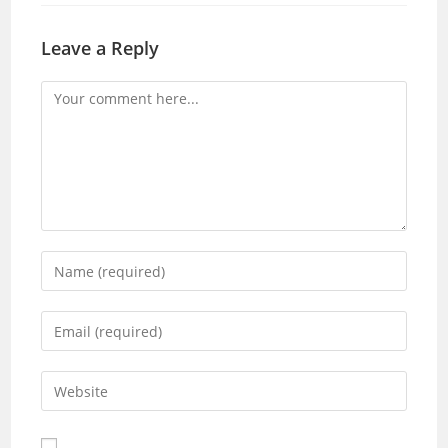
Leave a Reply
Comment
Enter
your
name
Enter
or
your
username
email
Enter
to
address
your
comment
to
website
comment