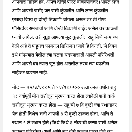
आपणास माहित हवे. आपण दोन्ही पोस्ट वाचल्यानंतर (आपले लग्न
आणि आपली राशी) जर राशी कुंडलीत आणि लग्न कुंडलीत
एखादा विषय हा दोन्ही ठिकाणी चांगला असेल तर ती गोष्ट
पॉसिटीव्ह समजावी आणि दोन्ही ठिकाणी वाईट असेल तर काळजी
घ्यावी लागेल. तरी सुद्धा आपल्या मूळ कुंडलीत राहू जिथे जन्माच्या
वेळी आहे ते पाहूनच फायनल डिसिजन घ्यावे हि विनंती. जे विषय
इथे मांडण्यात येतील त्या घटना घडण्यासाठी आपली परिस्थिती
आणि आपले वय त्यास सूट होत असतील तरच त्या घडतील
नाहीतर घडणार नाही.
नोट — २५/३/२००५ ते १२/१०/२००५ ह्या कालावधीत राहु
१८ वर्षापूर्वी मीन राशीतून भ्रमण करत होता त्यावेळी शनी कर्क
राशीतून भ्रमण करत होता — राहू ची ७ वि दृष्टी ज्या स्थानावर
येत होती तिथेच शनी आपली ३ री दृष्टी टाकत होता. आणि ते
स्थान १ ले स्थान होते (जिथे जिथे ६ नंबर ची कन्या राशी असेल
आपल्या पत्रिकेत) शनी आणि राहू दोघे एकदम पाहत होते त्या