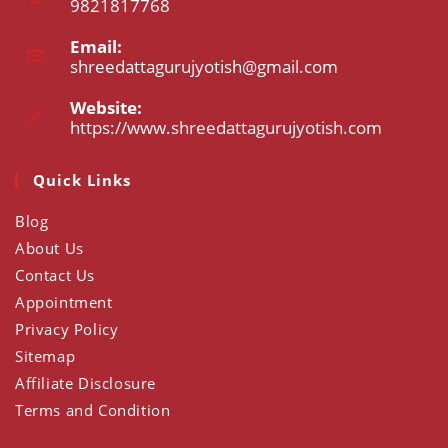
9821817768
Opens
Email:
in
shreedattagurujyotish@gmail.com
Opens
your
in
application
your
Website:
application
https://www.shreedattagurujyotish.com
Opens
in
a
Quick Links
new
tab
Blog
About Us
Contact Us
Appointment
Privacy Policy
Sitemap
Affiliate Disclosure
Terms and Condition