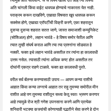
त्यामुळे अति सावधान. जे जे विषय खाली देत आहे त्या विषयी
अति चांगली किंवा वाईट धावपळ होण्याचे नाकारता येत नाही.
पराक्रम करून दाखविणे, एखाद्या विषयात खूप धावपळ करून
सक्सेस होणे, एखाद्या प्रॉपर्टीची विक्री करणे, एका शहरातून
दुसऱ्या दुसऱ्या शहरात सतत जाणे, जास्त समाजाशी कम्युनिकेट
(सोशिअल) होणे , लहान भावंडे – हे विषय समोर येतील आणि
त्यात तुम्ही संघर्ष कराल आणि त्या त्या प्रश्नांना सोडवाल हे
नक्की. फक्त इथे लहान भावंडे असतील तर त्यांना हा कालावधी
उत्तम नसेल. त्यासाठी त्यांना अधिक कष्ट होत असतील तर
दोघांनी एकत्र राहणे टाळावे. फक्त ह्या कालावधी पुरते.
वरील सर्व बॅलन्स करण्यासाठी उपाय — आपण कन्या राशीचे
आहात किंवा कन्या लग्नाचे आहात तर राहू तुमच्या समोरील मीन
राशीत आहे पण तुमच्या राशीतून सध्या केतू स्वतः भ्रमण करणार
आहे त्यामुळे रोज श्री गणेश उपनसाना करणे आणि प्रत्येक
शनिवारी भटक्या कुत्र्यांची कोणत्याही पद्धतीने सेवा करणे हे दोन