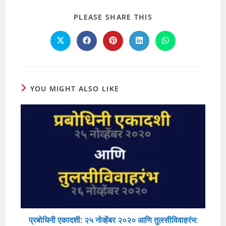
SHARE
PLEASE SHARE THIS
THIS
CONTENT
Opens
Opens
Opens
Opens
Opens
in
in
in
in
in
a
a
a
a
a
new
new
new
new
new
window
window
window
window
window
YOU MIGHT ALSO LIKE
प्रबोधिनी एकादशी: २५ नोव्हेंबर २०२० आणि तुलसीविवाहरंभ: