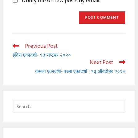
Notify me of new posts by email.
Previous Post
Read
more
इंदिरा एकादशी- १३ सप्टेंबर २०२०
articles
Next Post
कमला एकादशी- परमा एकादशी : १३ ऑक्टोबर २०२०
Press
Escap
to
close
the