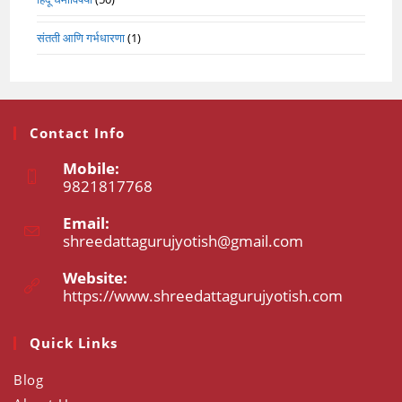
संतती आणि गर्भधारणा
(1)
Contact Info
Mobile:
9821817768
Opens
Email:
in
shreedattagurujyotish@gmail.com
Opens
your
in
application
your
Website:
application
https://www.shreedattagurujyotish.com
Opens
in
a
Quick Links
new
tab
Blog