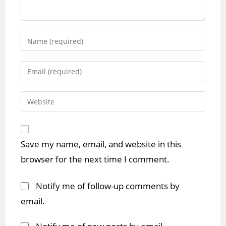
Enter
your
name
Enter
or
your
username
email
Enter
to
address
your
comment
to
website
comment
URL
Save my name, email, and website in this
(optional)
browser for the next time I comment.
Notify me of follow-up comments by
email.