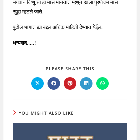
भगवान विष्णुं चा हा मास मानतात म्हणून ह्याला पुरषोत्तम मास
सुद्धा म्हटले जाते.
पुढील भागात ह्या बद्दल अधिक माहिती देण्यात येईल.
धन्यवाद…..!
SHARE
PLEASE SHARE THIS
THIS
CONTENT
Opens
Opens
Opens
Opens
Opens
in
in
in
in
in
a
a
a
a
a
new
new
new
new
new
window
window
window
window
window
YOU MIGHT ALSO LIKE