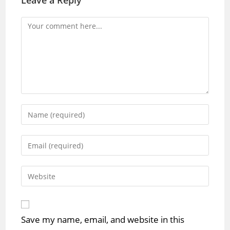
Leave a Reply
Comment
Enter
your
name
Enter
or
your
username
email
Enter
to
address
your
comment
to
website
comment
URL
Save my name, email, and website in this
(optional)