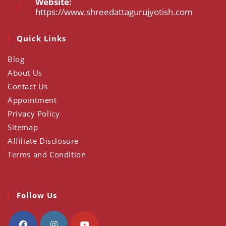
Website:
application
https://www.shreedattagurujyotish.com
Opens
in
a
Quick Links
new
tab
Blog
About Us
Contact Us
Appointment
Privacy Policy
Sitemap
Affiliate Disclosure
Terms and Condition
Follow Us