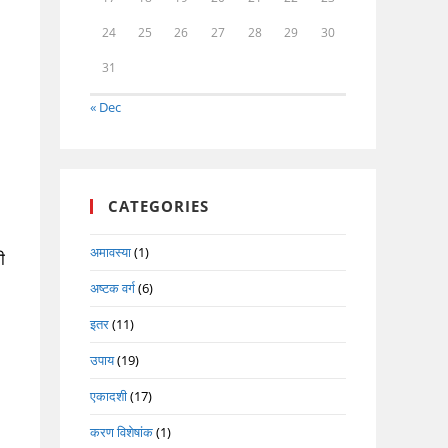
24
25
26
27
28
29
30
31
« Dec
CATEGORIES
अमावस्या
(1)
ी
अष्टक वर्ग
(6)
इतर
(11)
उपाय
(19)
एकादशी
(17)
करण विशेषांक
(1)