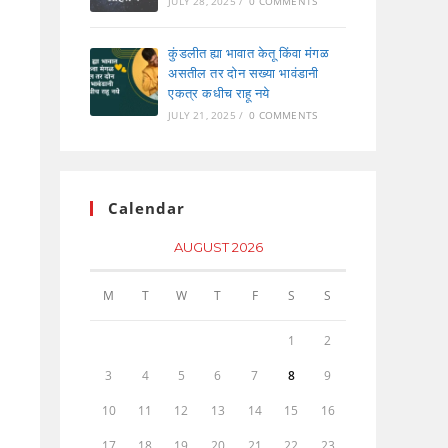
JULY 28, 2025
/
0 COMMENTS
कुंडलीत ह्या भावात केतू किंवा मंगळ
असतील तर दोन सख्या भावंडानी
एकत्र कधीच राहू नये
JULY 21, 2025
/
0 COMMENTS
Calendar
AUGUST 2026
M
T
W
T
F
S
S
1
2
3
4
5
6
7
8
9
10
11
12
13
14
15
16
17
18
19
20
21
22
23