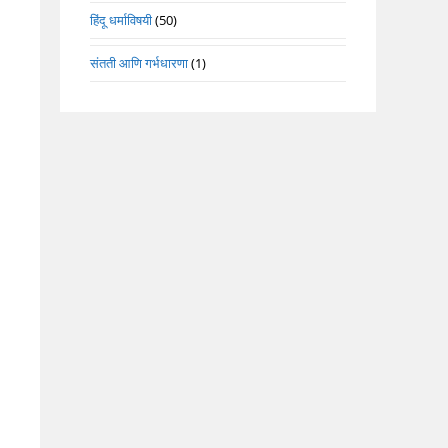
हिंदू धर्माविषयी
(50)
संतती आणि गर्भधारणा
(1)