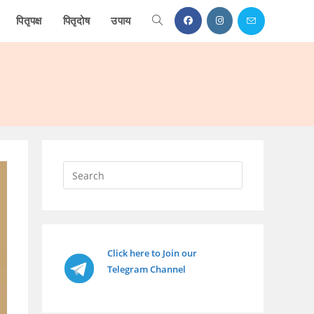
पितृपक्ष
पितृदोष
उपाय
Toggle
website
search
Press
Escape
to
close
the
Click here to Join our
search
Telegram Channel
panel.