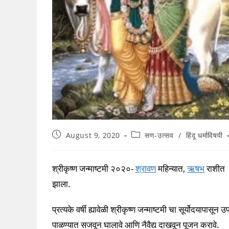
Post
Post
August 9, 2020
सण-उत्सव
/
हिंदू धर्माविषयी
published:
category:
श्रीकृष्ण जन्माष्टमी २०२०-
श्रावण
महिन्यात,
ऋषभ
राशीत (क
झाला.
प्रत्यके वर्षी ह्यावेळी श्रीकृष्ण जन्माष्टमी चा सूर्योदयापासू
पाळण्यात सजवून घालावे आणि नैवैद्य दाखवून पूजन करावे.