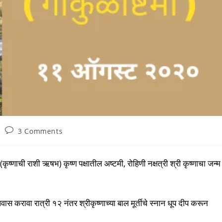
Post
3 Comments
comments:
ृष्णाची राशी ऋषभ) कृष्ण पक्षातील अष्टमी, रोहिणी नक्षत्री श्री कृष्णाचा जन्म
न उपवास करावा रात्री १२ नंतर श्रीकृष्णाच्या बाल मूर्तीचे स्नान धूप दीप करून