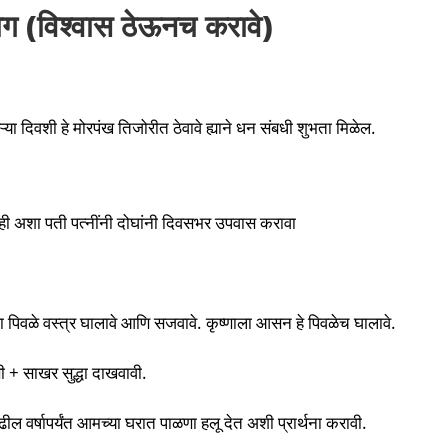
रयोग (विश्वास ठेऊनच करावे)
ऱ्या दिवशी हे मोरपंख तिजोरीत ठेवावे ह्याने धन संबधी शुभता मिळेल.
नाही अशा पती पत्नींनी दोघांनी दिवसभर उपवास करावा
णाला पिवळे वस्त्र घालावे आणि सजवावे. कृष्णाला आसन हे पिवळेच घालावे.
णी + साखर सुद्धा दाखवावी.
ल वर्षापर्यंत आमच्या घरात पाळणा हलू देत अशी प्रार्थना करावी.