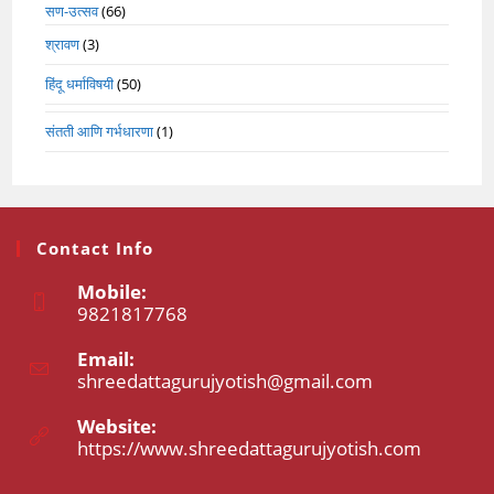
सण-उत्सव
(66)
श्रावण
(3)
हिंदू धर्माविषयी
(50)
संतती आणि गर्भधारणा
(1)
Contact Info
Mobile:
9821817768
Opens
Email:
in
shreedattagurujyotish@gmail.com
Opens
your
in
application
your
Website:
application
https://www.shreedattagurujyotish.com
Opens
in
a