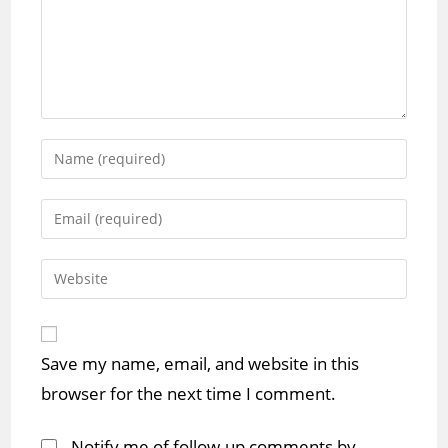
Enter
your
name
Enter
or
your
username
email
Enter
to
address
your
comment
to
website
comment
URL
Save my name, email, and website in this
(optional)
browser for the next time I comment.
Notify me of follow-up comments by