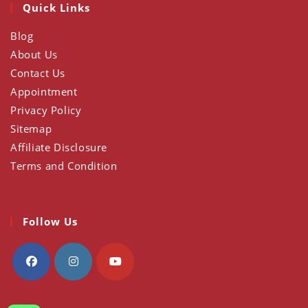
Quick Links
new
tab
Blog
About Us
Contact Us
Appointment
Privacy Policy
Sitemap
Affiliate Disclosure
Terms and Condition
Follow Us
Opens
Opens
Opens
in
in
in