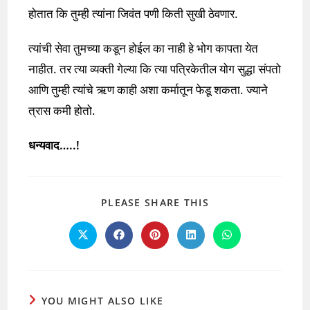
होतात कि तुम्ही त्यांना जिवंत पणी किती सुखी ठेवणार.
त्यांची सेवा तुमच्या कडून होईल का नाही हे भोग कापता येत
नाहीत. तर त्या व्यक्ती गेल्या कि त्या पत्रिकेतील योग सुद्धा संपतो
आणि तुम्ही त्यांचे ऋण काही अशा कर्मातून फेडू शकता. ज्याने
त्रास कमी होतो.
धन्यवाद…..!
SHARE
PLEASE SHARE THIS
THIS
CONTENT
Opens
Opens
Opens
Opens
Opens
in
in
in
in
in
a
a
a
a
a
new
new
new
new
new
window
window
window
window
window
YOU MIGHT ALSO LIKE