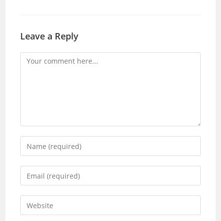
Leave a Reply
Comment
Enter
your
name
Enter
or
your
username
email
Enter
to
address
your
comment
to