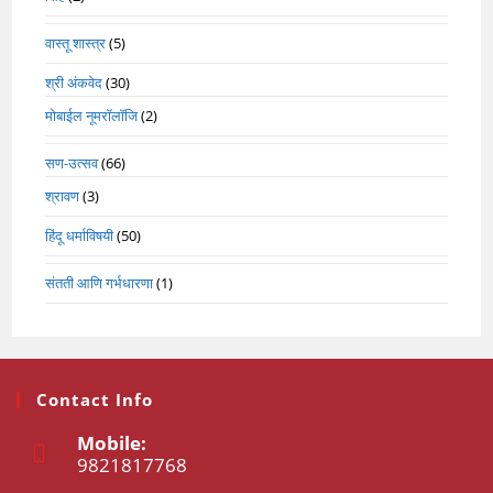
वास्तू शास्त्र
(5)
श्री अंकवेद
(30)
मोबाईल नूमरॉलॉजि
(2)
सण-उत्सव
(66)
श्रावण
(3)
हिंदू धर्माविषयी
(50)
संतती आणि गर्भधारणा
(1)
Contact Info
Mobile:
9821817768
Opens