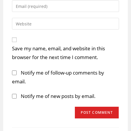
name
Enter
or
your
username
email
Enter
to
address
your
comment
to
website
comment
URL
Save my name, email, and website in this
(optional)
browser for the next time I comment.
Notify me of follow-up comments by
email.
Notify me of new posts by email.