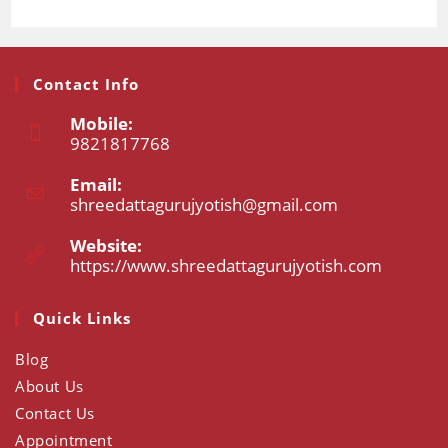
Contact Info
Mobile:
9821817768
Opens
Email:
in
shreedattagurujyotish@gmail.com
Opens
your
in
application
your
Website:
application
https://www.shreedattagurujyotish.com
Opens
in
a
Quick Links
new
tab
Blog
About Us
Contact Us
Appointment