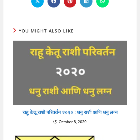
Opens
Opens
Opens
Opens
Opens
in
in
in
in
in
a
a
a
a
a
new
new
new
new
new
window
window
window
window
window
YOU MIGHT ALSO LIKE
राहू केतू राशी परिवर्तन २०२० : धनु राशी आणि धनु लग्न
October 8, 2020