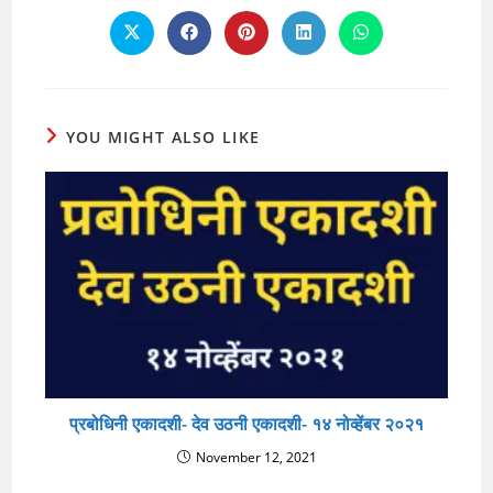
CONTENT
Opens
Opens
Opens
Opens
Opens
in
in
in
in
in
a
a
a
a
a
new
new
new
new
new
window
window
window
window
window
YOU MIGHT ALSO LIKE
प्रबोधिनी एकादशी- देव उठनी एकादशी- १४ नोव्हेंबर २०२१
November 12, 2021