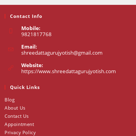
Contact Info
Mobile:
9821817768
Opens
Email:
in
shreedattagurujyotish@gmail.com
Opens
your
in
application
your
Website:
application
https://www.shreedattagurujyotish.com
Opens
in
a
Quick Links
new
tab
Blog
About Us
Contact Us
Appointment
Privacy Policy