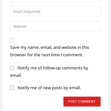
your
name
Enter
or
your
username
email
Enter
to
address
your
comment
to
website
comment
URL
Save my name, email, and website in this
(optional)
browser for the next time I comment.
Notify me of follow-up comments by
email.
Notify me of new posts by email.