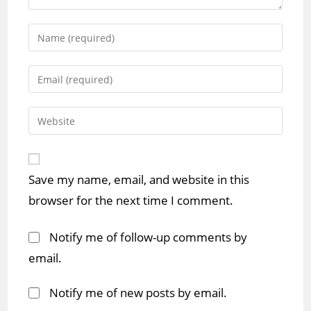
Enter
your
name
Enter
or
your
username
email
Enter
to
address
your
comment
to
website
comment
URL
Save my name, email, and website in this
(optional)
browser for the next time I comment.
Notify me of follow-up comments by
email.
Notify me of new posts by email.