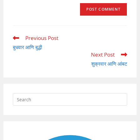
Previous Post
Read
more
बुधवार आणि बुद्धी
articles
Next Post
शुक्रवार आणि आंबट
Press
Escap
to
close
the
searc