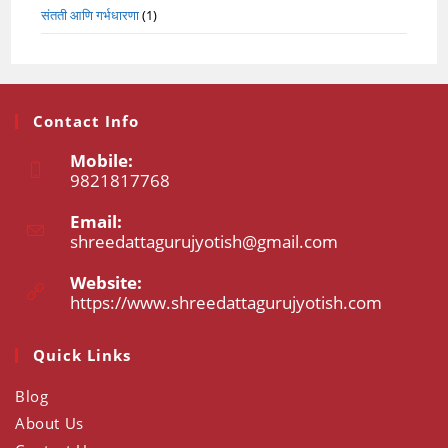
संतती आणि गर्भधारणा
(1)
Contact Info
Mobile:
9821817768
Opens
Email:
in
shreedattagurujyotish@gmail.com
Opens
your
in
application
your
Website:
application
https://www.shreedattagurujyotish.com
Opens
in
a
Quick Links
new
tab
Blog
About Us