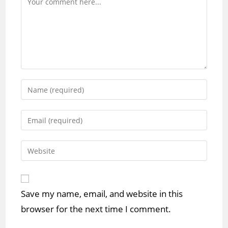
Enter
your
name
Enter
or
your
username
email
Enter
to
address
your
comment
to
website
comment
URL
Save my name, email, and website in this
(optional)
browser for the next time I comment.