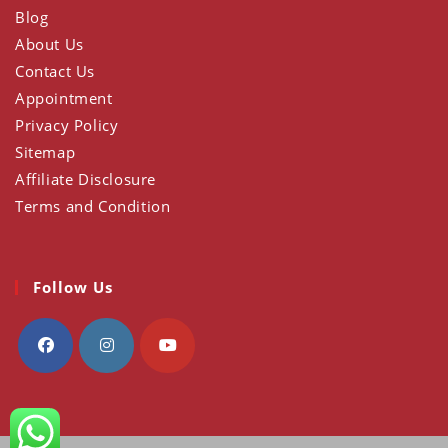
Blog
About Us
Contact Us
Appointment
Privacy Policy
Sitemap
Affiliate Disclosure
Terms and Condition
Follow Us
Opens
Opens
Opens
in
in
in
a
a
a