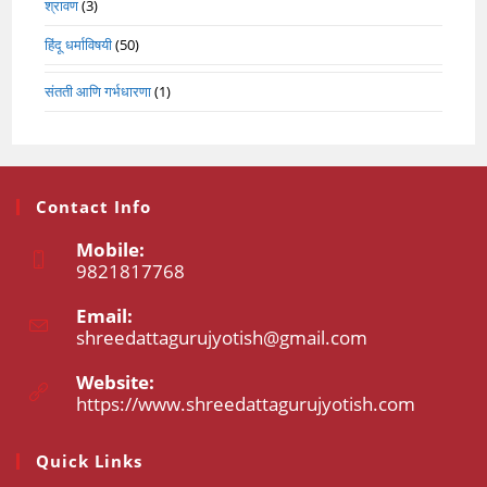
श्रावण
(3)
हिंदू धर्माविषयी
(50)
संतती आणि गर्भधारणा
(1)
Contact Info
Mobile:
9821817768
Opens
Email:
in
shreedattagurujyotish@gmail.com
Opens
your
in
application
your
Website:
application
https://www.shreedattagurujyotish.com
Opens
in
a
Quick Links
new
tab