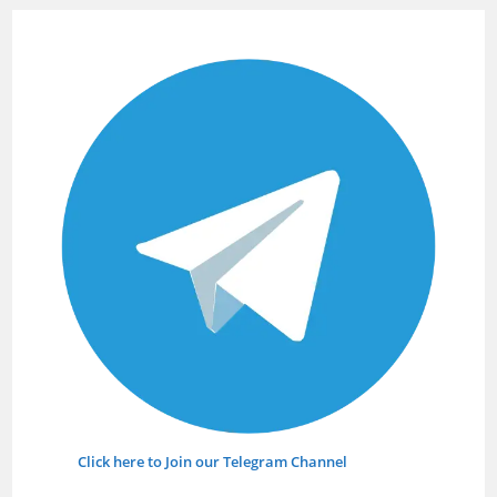
close
the
searc
panel.
Click here to Join our Telegram Channel