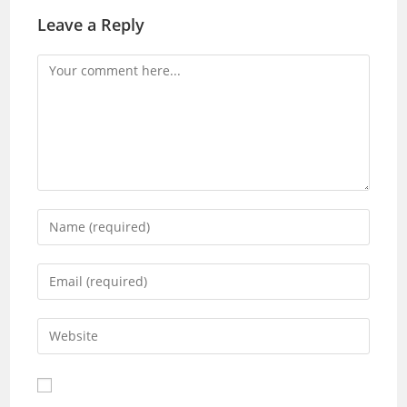
Leave a Reply
Comment
Enter
your
name
Enter
or
your
username
email
Enter
to
address
your
comment
to
website
comment
URL