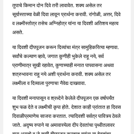
तुपाचे किमान दोन दिवे तरी लावावेत. शक्य असेल तर
सूर्यास्ताच्या वेळी दिवा लावून प्रार्थना करावी. रांगोळी, अत्तर, दिवे
व लक्ष्मीस्तोत्र तसेच अग्निहोत्र यांना या दिवशी अतिशय महत्व
असते.
या दिवशी दीपपूजन करून दिव्यांचा मंत्र सामुहिकरित्या म्हणावा.
सर्वांचे कल्याण व्हावे, जगात कुणीही भुकेले राहू नये, सर्व
प्राणीमात्र सुखी रहावेत, कुणाच्याही मनात पापवासना अथवा
शत्रुभावना राहू नये अशी प्रार्थना करावी. शक्य असेल तर
लक्ष्मीला व दिव्याला पुरणाचा नैवेद्य दाखवावा.
या दिवशी मनापासून व श्रध्देने केलेले दीपपूजन एक वर्षापर्यंत
शुभ फळ देते व लक्ष्मीची कृपा होते. देशात काही प्रांतात हा दिवस
दिवाळीप्रमाणेच साजरा करतात. त्यादिवशी सर्वत्र पावित्र्य ठेवले
जाते. अदृष्य रुपाने या अमावास्येला दीप देवतांचा पृथ्वीतलावर
वास असतो व जे कुणी दीपपूजन करतात त्यांना या देवतांचा