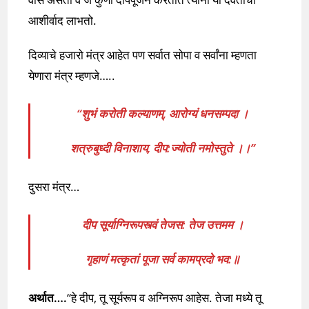
आशीर्वाद लाभतो.
दिव्याचे हजारो मंत्र आहेत पण सर्वात सोपा व सर्वांना म्हणता
येणारा मंत्र म्हणजे…..
“शुभं करोती कल्याणम्, आरोग्यं धनसम्पदा ।
शत्रुबुध्दी विनाशाय, दीप:ज्योती नमोस्तुते ।।”
दुसरा मंत्र…
दीप सूर्याग्निरूपस्त्वं तेजस: तेज उत्तमम ।
गृहाणं मत्कृतां पूजा सर्व कामप्रदो भव:॥
अर्थात….
‘‘हे दीप, तू सूर्यरूप व अग्निरूप आहेस. तेजा मध्ये तू