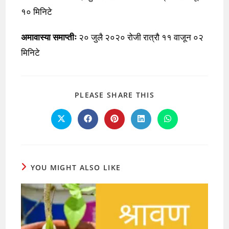
१० मिनिटे
अमावास्या समाप्तीः
२० जुलै २०२० रोजी रात्रौ ११ वाजून ०२
मिनिटे
SHARE
PLEASE SHARE THIS
THIS
CONTENT
Opens
Opens
Opens
Opens
Opens
in
in
in
in
in
a
a
a
a
a
new
new
new
new
new
window
window
window
window
window
YOU MIGHT ALSO LIKE