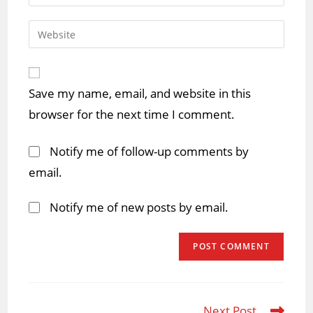
your
username
email
Enter
to
address
your
comment
to
website
comment
URL
Save my name, email, and website in this
(optional)
browser for the next time I comment.
Notify me of follow-up comments by
email.
Notify me of new posts by email.
Next Post
Read