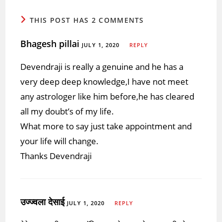
THIS POST HAS 2 COMMENTS
Bhagesh pillai
JULY 1, 2020
REPLY
Devendraji is really a genuine and he has a
very deep deep knowledge,I have not meet
any astrologer like him before,he has cleared
all my doubt’s of my life.
What more to say just take appointment and
your life will change.
Thanks Devendraji
उज्ज्वला देसाई
JULY 1, 2020
REPLY