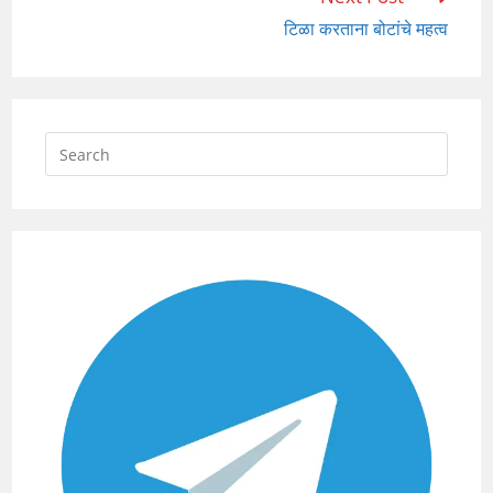
more
टिळा करताना बोटांचे महत्व
articles
Press
Escap
to
close
the
searc
panel.