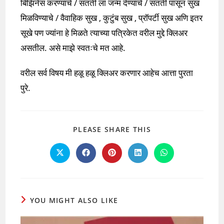
बिझिनेस करण्याचे / संतती ला जन्म देण्याचे / संतती पासून सुख
मिळविण्याचे / वैवाहिक सुख , कुटुंब सुख , प्रॉपर्टी सुख अणि इतर
सूखे पण ज्यांना हे मिळते त्याच्या पत्रिकेत वरील मुद्दे क्लिअर
असतील. असे माझे स्वतःचे मत आहे.
वरील सर्व विषय मी हळू हळू क्लिअर करणार आहेच आत्ता पुरता
पुरे.
SHARE
PLEASE SHARE THIS
THIS
CONTENT
Opens
Opens
Opens
Opens
Opens
in
in
in
in
in
a
a
a
a
a
new
new
new
new
new
window
window
window
window
window
YOU MIGHT ALSO LIKE