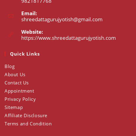
9821817768
Opens
Email:
in
shreedattagurujyotish@gmail.com
Opens
your
in
application
your
Website:
application
https://www.shreedattagurujyotish.com
Opens
in
a
Quick Links
new
tab
Blog
About Us
Contact Us
Appointment
Privacy Policy
Sitemap
Affiliate Disclosure
Terms and Condition