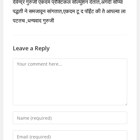
देवेन्द्र गुरुजी एकदम प्रॅक्टिकल सोल्युशन देतात,अगदी सोप्या
पद्धती ने समजावून सांगतात,एकदम टू द पॉईंट की ते आपल्या ला
पटतच ,धन्यवाद गुरुजी
Leave a Reply
Comment
Enter
your
name
Enter
or