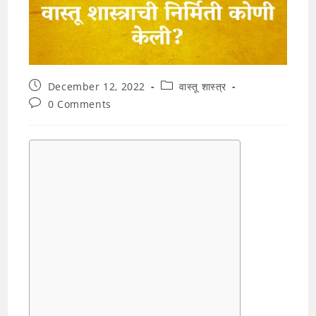
Post
Post
December 12, 2022
वास्तू शास्त्र
published:
category:
Post
0 Comments
comments: