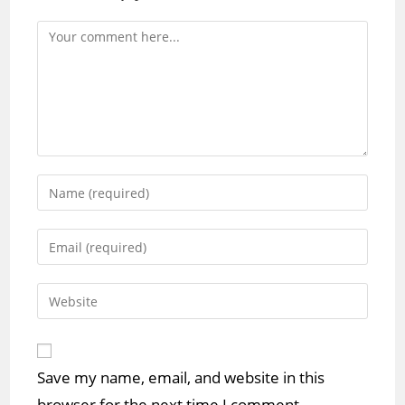
Comment
Enter
your
name
Enter
or
your
username
email
Enter
to
address
your
comment
to
website
comment
URL
Save my name, email, and website in this
(optional)
browser for the next time I comment.