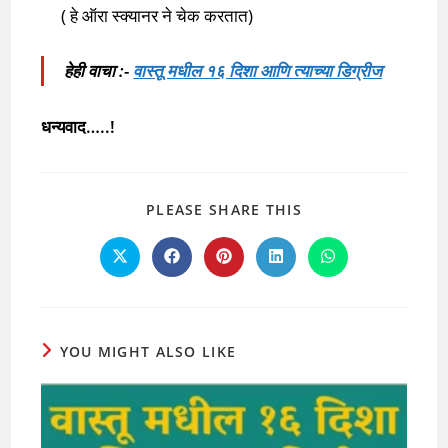
( हे ऑरा स्क्यानर ने चेक करतात)
हेही वाचा :-
वास्तू मधील १६ दिशा आणि त्याच्या डिग्रीज
धन्यवाद…..!
SHARE
PLEASE SHARE THIS
THIS
CONTENT
Opens
Opens
Opens
Opens
Opens
in
in
in
in
in
a
a
a
a
a
new
new
new
new
new
window
window
window
window
window
YOU MIGHT ALSO LIKE