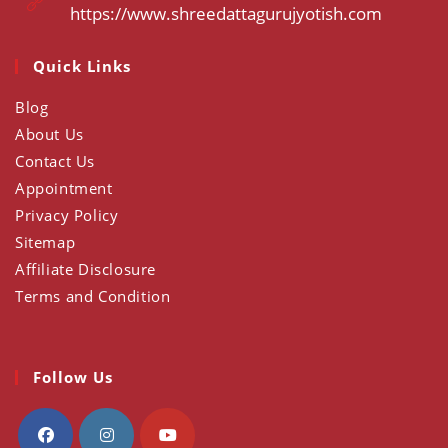
application
https://www.shreedattagurujyotish.com
Opens
in
a
Quick Links
new
tab
Blog
About Us
Contact Us
Appointment
Privacy Policy
Sitemap
Affiliate Disclosure
Terms and Condition
Follow Us