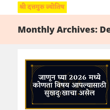
Skip
to
Monthly Archives: D
content