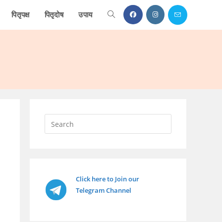
पितृपक्ष
पितृदोष
उपाय
Toggle
website
search
Press
Escape
to
close
the
Click here to Join our
search
Telegram Channel
panel.