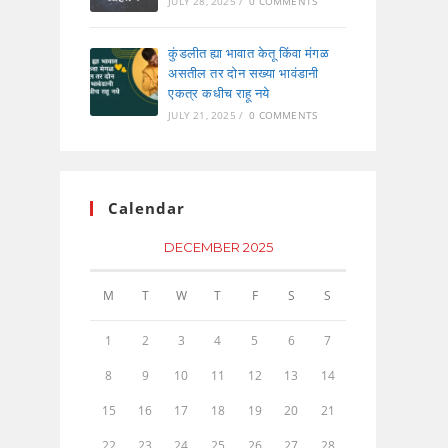
JULY 28, 2025
/
0 COMMENTS
कुंडलीत ह्या भावात केतू किंवा मंगळ
असतील तर दोन सख्या भावंडानी
एकत्र कधीच राहू नये
JULY 21, 2025
/
0 COMMENTS
Calendar
DECEMBER 2025
M
T
W
T
F
S
S
1
2
3
4
5
6
7
8
9
10
11
12
13
14
15
16
17
18
19
20
21
22
23
24
25
26
27
28