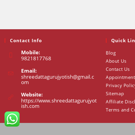
Contact Info
Quick Li
Mobile:
Blog
9821817768
About Us
Opens
Contact Us
Email:
in
shreedattagurujyotish@gmail.c
Appointmen
your
om
Opens
Privacy Polic
application
in
your
Sitemap
Website:
application
https://www.shreedattagurujyot
Affiliate Dis
ish.com
Opens
Terms and C
in
a
new
tab