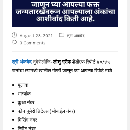
Post
Post
August 28, 2021
श्री अंकवेद
published:
category:
Post
0 Comments
comments:
श्री अंकवेद
नुमेरोलॉजि-
लोशु ग्रीड
पीडीएफ रिपोर्ट ४०/४५
पानांचा त्यामध्ये खालील गोष्टी जाणून घ्या आपल्या रिपोर्ट मध्ये
मूलांक
भाग्यांक
कुआ नंबर
फोन नुमेरो डिटेल्स ( मोबाईल नंबर)
मिसिंग नंबर
रिपीट नंबर