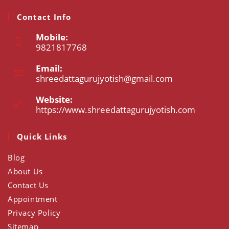
Contact Info
Mobile:
9821817768
Opens
Email:
in
shreedattagurujyotish@gmail.com
Opens
your
in
application
your
Website:
application
https://www.shreedattagurujyotish.com
Opens
in
a
Quick Links
new
tab
Blog
About Us
Contact Us
Appointment
Privacy Policy
Sitemap