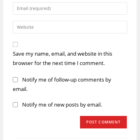
name
Enter
or
your
username
email
Enter
to
address
your
comment
to
website
comment
URL
Save my name, email, and website in this
(optional)
browser for the next time I comment.
Notify me of follow-up comments by
email.
Notify me of new posts by email.