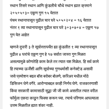
स्थान तिसरे स्थान आणि कुंडलीचे चौथे स्थान ह्यात क्रमाने
२+५+५+३= एकूण गुण १५ येतात
पंचम स्थानापासून पुढील चार घरे ५+५+२+४ = १६ येतात
नंतर ९ व्या स्थानापासून पुढील चार घरे ३+३+७+४ = एकूण १७
गुण येत आहेत
म्हणजे दुपारी ३ ते सूर्यास्तापर्यंत ह्या कुंडलीत ९ व्या स्थानापासून
पुढील ४ घरांचे एकूण गुण हे १७ सर्वात जास्त गुण मिळत
असल्यामुळे कोणतेहि काम केले तर त्यात यश मिळेल. हि सर्व कामे
हि त्याच्या ऊर्जेशी आणि सूर्याच्या गुणधर्माशी कनेक्टेड असावी
जसे प्रमोशन बद्दल बॉस बरोबर बोलणे, करिअर मधील मोठे
डिसिजन घेणे वगैरे. आरोग्याबद्दल काही निर्णय घेणे. राजकारणाशी
किंवा सरकारी कामासाठी सुद्धा जी जी कामे असतील त्यात वरील
फॉर्मुला एकदा काढून फिक्स करून घ्या. त्याचे परिणाम आपल्याला
उत्तम मिळतील ह्यात शंका नाही.