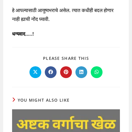
हे आपल्यासाठी आयुष्यभराचे असेल. त्यात कधीही बदल होणार
नाही ह्याची नोंद घ्यावी.
धन्यवाद…..!
SHARE
PLEASE SHARE THIS
THIS
CONTENT
Opens
Opens
Opens
Opens
Opens
in
in
in
in
in
a
a
a
a
a
new
new
new
new
new
window
window
window
window
window
YOU MIGHT ALSO LIKE