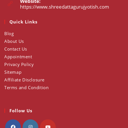
Website:
application
https://www.shreedattagurujyotish.com
Opens
in
a
Quick Links
new
tab
Blog
About Us
Contact Us
Appointment
Privacy Policy
Sitemap
Affiliate Disclosure
Terms and Condition
Follow Us