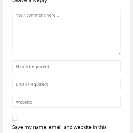
Leave a Reply
Comment
Enter
your
name
Enter
or
your
username
email
Enter
to
address
your
comment
to
website
comment
URL
Save my name, email, and website in this
(optional)